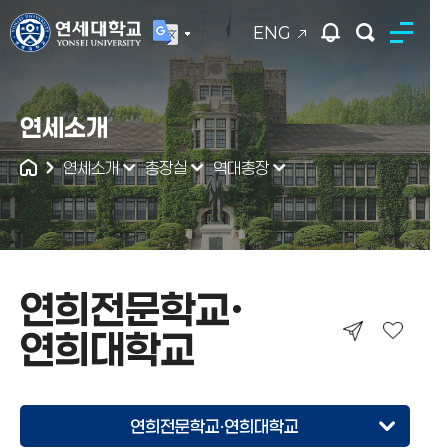
ENG
연세대학교
연세소개
통합검색
연세소개
총장실
역대총장
연희전문학교·
연희대학교
연희전문학교·연희대학교